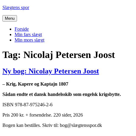
Videre
Slægtens spor
til
indhold
Menu
Forside
Min fars slægt
Min mors slægt
Tag:
Nicolaj Petersen Joost
Ny bog: Nicolay Petersen Joost
– Krig, Kapere og Kaptajn 1807
Sådan endte et dansk handelsskib som engelsk krigsbytte.
ISBN 978-87-975246-2-6
Pris 200 kr. + forsendelse. 220 sider, 2026
Bogen kan bestilles. Skriv til: bog@slægtensspor.dk