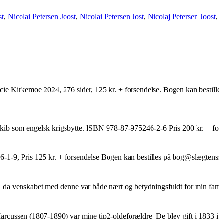
st
,
Nicolai Petersen Joost
,
Nicolai Petersen Jost
,
Nicolaj Petersen Joost
e Kirkemoe 2024, 276 sider, 125 kr. + forsendelse. Bogen kan besti
skib som engelsk krigsbytte. ISBN 978-87-975246-2-6 Pris 200 kr. + f
-1-9, Pris 125 kr. + forsendelse Bogen kan bestilles på bog@slægten
men da venskabet med denne var både nært og betydningsfuldt for min fa
cussen (1807-1890) var mine tip2-oldeforældre. De blev gift i 1833 i