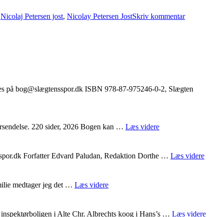
Ny
,
Nicolaj Petersen jost
,
Nicolay Petersen Jost
Skriv kommentar
bog:
Nicolay
Petersen
Joost
lles på bog@slægtensspor.dk ISBN 978-87-975246-0-2, Slægten
"Ny
orsendelse. 220 sider, 2026 Bogen kan …
Læs videre
bog:
Nicolay
Petersen
"Gu
sspor.dk Forfatter Edvard Paludan, Redaktion Dorthe …
Læs videre
Joost"
Ado
Fred
Lud
"Trafikchef
milie medtager jeg det …
Læs videre
Con
Møller,
Sjøgaard
og
"Ha
 inspektørboligen i Alte Chr. Albrechts koog i Hans’s …
Læs videre