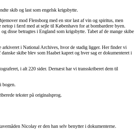
ndte skib og last som engelsk krigsbytte.
hjemover mod Flensborg med en stor last af vin og spiritus, men
de netop i færd med at sejle til København for at bombardere byen.
 og disse betragtes i England som krigsbytte. Tabet af de mange skibe
arkiveret i National Archives, hvor de stadig ligger. Her finder vi
af danske skibe blev som Haabet kapret og hver sag er dokumenteret i
raferet, i alt 220 sider. Dernæst har vi transskriberet dem til
 i bogen.
berede tekster på originalsprog.
 Stavemåden Nicolay er den han selv benytter i dokumenterne.
til