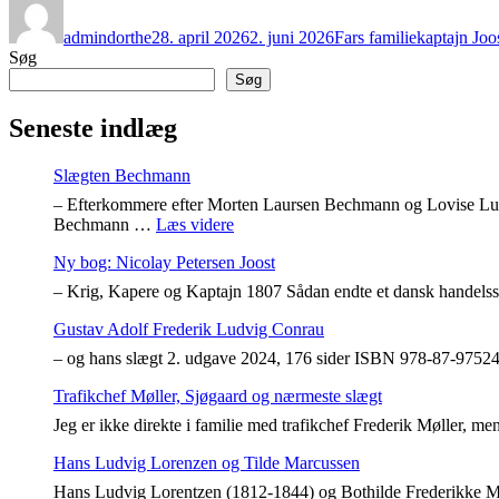
admindorthe
28. april 2026
2. juni 2026
Fars familie
kaptajn Joo
Søg
Søg
Seneste indlæg
Slægten Bechmann
– Efterkommere efter Morten Laursen Bechmann og Lovise Luci
"Slægten
Bechmann …
Læs videre
Bechmann"
Ny bog: Nicolay Petersen Joost
– Krig, Kapere og Kaptajn 1807 Sådan endte et dansk handels
Gustav Adolf Frederik Ludvig Conrau
– og hans slægt 2. udgave 2024, 176 sider ISBN 978-87-975246
Trafikchef Møller, Sjøgaard og nærmeste slægt
Jeg er ikke direkte i familie med trafikchef Frederik Møller, 
Hans Ludvig Lorenzen og Tilde Marcussen
Hans Ludvig Lorentzen (1812-1844) og Bothilde Frederikke Mar