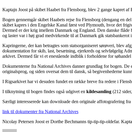
Kaptajn Joost på skibet Haabet fra Flensborg, blev 2 gange kapret af 
Bogen gennemgår skibet Haabets rejse fra Flensborg (dengang en del D
skibet kapres i den Engelske Kanal først ved Plymouth, hvor det frigiv
Dermed er der krig imellem Danmark og England. Den danske flåde bort
og laster var i høj grad medvirkende til at Danmark gik statsbankerot 
Kapringerne, der kan betragtes som statsorganiseret sørøveri, blev afg
dokumentation for skib, last, besætning, ejerkreds og selvfølgelig A
arkivet. Dermed får vi et enestående indblik i forholdene for søhande
Dokumenterne fra National Archives danner grundlag for bogen. De er al
originalsprog, og siden oversat dem til dansk, så begivenhederne ku
I Rigsarkivet har vi desuden fundet en række breve fra redere i Flens
I tilknytning til bogen findes også udgivet en
kildesamling
(212 sider
Særligt interesserede kan downloade den originale affotografering fra
link til dokumenter fra National Archives
Nicolay Petersen Joost er Dorthe Bechmanns tip-tip-tip-oldefar. Kapt
Forfatter
Udgivet
Kategorier
Tags