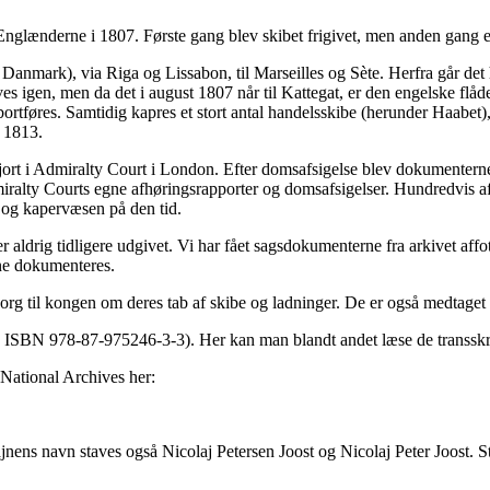
Englænderne i 1807. Første gang blev skibet frigivet, men anden gang e
anmark), via Riga og Lissabon, til Marseilles og Sète. Herfra går det 
es igen, men da det i august 1807 når til Kattegat, er den engelske flå
føres. Samtidig kapres et stort antal handelsskibe (herunder Haabet),
i 1813.
jort i Admiralty Court i London. Efter domsafsigelse blev dokumenterne 
dmiralty Courts egne afhøringsrapporter og domsafsigelser. Hundredvis 
l og kapervæsen på den tid.
drig tidligere udgivet. Vi har fået sagsdokumenterne fra arkivet affotog
nne dokumenteres.
borg til kongen om deres tab af skibe og ladninger. De er også medtaget
, ISBN 978-87-975246-3-3). Her kan man blandt andet læse de transskri
 National Archives her:
ajnens navn staves også Nicolaj Petersen Joost og Nicolaj Peter Joost.