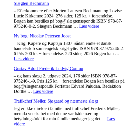
Slægten Bechmann
– Efterkommere efter Morten Laursen Bechmann og Lovise
Lucie Kirkemoe 2024, 276 sider, 125 kr. + forsendelse.
Bogen kan bestilles på bog@slægtensspor.dk ISBN 978-87-
"Slægten
975246-0-2, Slægten Bechmann …
Læs videre
Bechmann"
Ny bog: Nicolay Petersen Joost
– Krig, Kapere og Kaptajn 1807 Sådan endte et dansk
handelsskib som engelsk krigsbytte. ISBN 978-87-975246-2-
6 Pris 200 kr. + forsendelse. 220 sider, 2026 Bogen kan …
"Ny
Læs videre
bog:
Gustav Adolf Frederik Ludvig Conrau
Nicolay
Petersen
– og hans slægt 2. udgave 2024, 176 sider ISBN 978-87-
Joost"
975246-1-9, Pris 125 kr. + forsendelse Bogen kan bestilles på
bog@slægtensspor.dk Forfatter Edvard Paludan, Redaktion
"Gustav
Dorthe …
Læs videre
Adolf
Trafikchef Møller, Sjøgaard og nærmeste slægt
Frederik
Ludvig
Jeg er ikke direkte i familie med trafikchef Frederik Møller,
Conrau"
men da venskabet med denne var både nært og
betydningsfuldt for min familie medtager jeg det …
Læs
"Trafikchef
videre