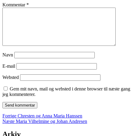
Kommentar
*
Navn
E-mail
Websted
Gem mit navn, mail og websted i denne browser til næste gang
jeg kommenterer.
Indlægsnavigation
Forrige
Forrige
Chresten og Anna Maria Hanssen
Næste
indlæg:
Næste
Maria Vilhelmine og Johan Andresen
indlæg:
Arkiv