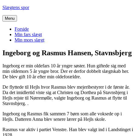
Videre
Slægtens spor
til
indhold
Menu
Forside
Min fars slægt
Min mors slægt
Ingeborg og Rasmus Hansen, Stavnsbjerg
Ingeborg er min oldefars 10 år yngre søster. Hun giftede sig med
min oldemors 5 år yngre bror. Der er derfor dobbelt slægtskab her.
De blev gift 10 år efter min oldeforældre.
De flyttede til Hejls hvor Rasmus blev mejeribestyrer i de første år.
Da det imidlertid viste sig at Christen og Dorthea på Stavnsbjerg i
Hejls rejste til Nørremølle, valgte Ingeborg og Rasmus at flytte til
Stavnsbjerg. .
Ingeborg og Rasmus fik sammen 7 børn som alle voksede op i
Hejls. Datteren Anna blev senere lærer på Hejls skole.
Rasmus var aktiv i partiet Venstre. Han blev valgt ind i Landstinget i
1928.