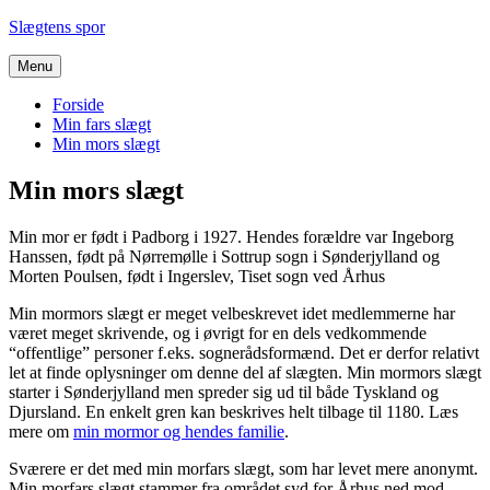
Videre
Slægtens spor
til
indhold
Menu
Forside
Min fars slægt
Min mors slægt
Min mors slægt
Min mor er født i Padborg i 1927. Hendes forældre var Ingeborg
Hanssen, født på Nørremølle i Sottrup sogn i Sønderjylland og
Morten Poulsen, født i Ingerslev, Tiset sogn ved Århus
Min mormors slægt er meget velbeskrevet idet medlemmerne har
været meget skrivende, og i øvrigt for en dels vedkommende
“offentlige” personer f.eks. sognerådsformænd. Det er derfor relativt
let at finde oplysninger om denne del af slægten. Min mormors slægt
starter i Sønderjylland men spreder sig ud til både Tyskland og
Djursland. En enkelt gren kan beskrives helt tilbage til 1180. Læs
mere om
min mormor og hendes familie
.
Sværere er det med min morfars slægt, som har levet mere anonymt.
Min morfars slægt stammer fra området syd for Århus ned mod