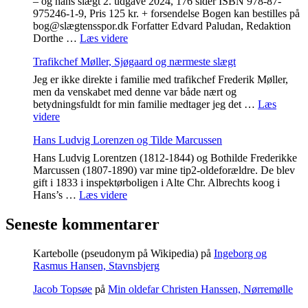
– og hans slægt 2. udgave 2024, 176 sider ISBN 978-87-
Joost"
975246-1-9, Pris 125 kr. + forsendelse Bogen kan bestilles på
bog@slægtensspor.dk Forfatter Edvard Paludan, Redaktion
"Gustav
Dorthe …
Læs videre
Adolf
Trafikchef Møller, Sjøgaard og nærmeste slægt
Frederik
Ludvig
Jeg er ikke direkte i familie med trafikchef Frederik Møller,
Conrau"
men da venskabet med denne var både nært og
betydningsfuldt for min familie medtager jeg det …
Læs
"Trafikchef
videre
Møller,
Hans Ludvig Lorenzen og Tilde Marcussen
Sjøgaard
og
Hans Ludvig Lorentzen (1812-1844) og Bothilde Frederikke
nærmeste
Marcussen (1807-1890) var mine tip2-oldeforældre. De blev
slægt"
gift i 1833 i inspektørboligen i Alte Chr. Albrechts koog i
"Hans
Hans’s …
Læs videre
Ludvig
Lorenzen
Seneste kommentarer
og
Tilde
Kartebolle (pseudonym på Wikipedia)
på
Ingeborg og
Marcussen"
Rasmus Hansen, Stavnsbjerg
Jacob Topsøe
på
Min oldefar Christen Hanssen, Nørremølle