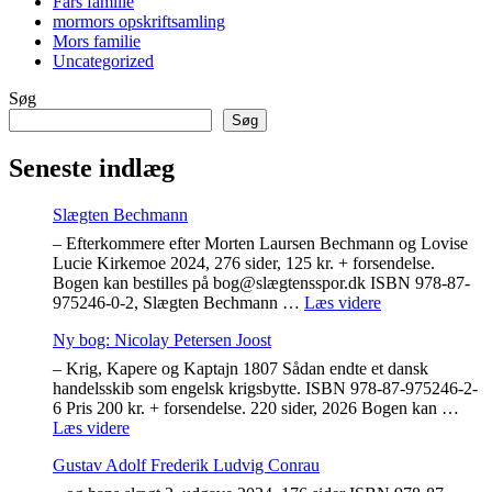
Fars familie
mormors opskriftsamling
Mors familie
Uncategorized
Søg
Søg
Seneste indlæg
Slægten Bechmann
– Efterkommere efter Morten Laursen Bechmann og Lovise
Lucie Kirkemoe 2024, 276 sider, 125 kr. + forsendelse.
Bogen kan bestilles på bog@slægtensspor.dk ISBN 978-87-
"Slægten
975246-0-2, Slægten Bechmann …
Læs videre
Bechmann"
Ny bog: Nicolay Petersen Joost
– Krig, Kapere og Kaptajn 1807 Sådan endte et dansk
handelsskib som engelsk krigsbytte. ISBN 978-87-975246-2-
6 Pris 200 kr. + forsendelse. 220 sider, 2026 Bogen kan …
"Ny
Læs videre
bog:
Gustav Adolf Frederik Ludvig Conrau
Nicolay
Petersen