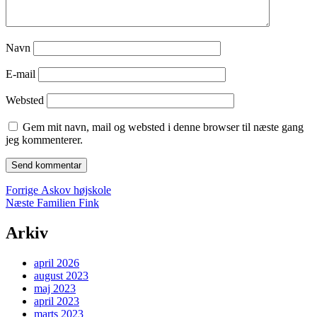
Navn
E-mail
Websted
Gem mit navn, mail og websted i denne browser til næste gang
jeg kommenterer.
Indlægsnavigation
Forrige
Forrige
Askov højskole
Næste
indlæg:
Næste
Familien Fink
indlæg:
Arkiv
april 2026
august 2023
maj 2023
april 2023
marts 2023