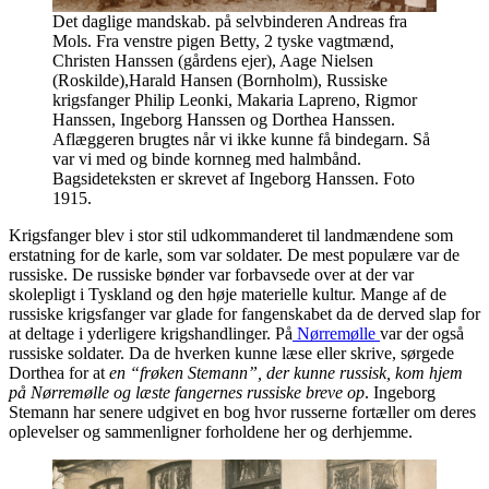
Det daglige mandskab. på selvbinderen Andreas fra
Mols. Fra venstre pigen Betty, 2 tyske vagtmænd,
Christen Hanssen (gårdens ejer), Aage Nielsen
(Roskilde),Harald Hansen (Bornholm), Russiske
krigsfanger Philip Leonki, Makaria Lapreno, Rigmor
Hanssen, Ingeborg Hanssen og Dorthea Hanssen.
Aflæggeren brugtes når vi ikke kunne få bindegarn. Så
var vi med og binde kornneg med halmbånd.
Bagsideteksten er skrevet af Ingeborg Hanssen. Foto
1915.
Krigsfanger blev i stor stil udkommanderet til landmændene som
erstatning for de karle, som var soldater. De mest populære var de
russiske. De russiske bønder var forbavsede over at der var
skolepligt i Tyskland og den høje materielle kultur. Mange af de
russiske krigsfanger var glade for fangenskabet da de derved slap for
at deltage i yderligere krigshandlinger. På
Nørremølle
var der også
russiske soldater. Da de hverken kunne læse eller skrive, sørgede
Dorthea for at
en “frøken Stemann”, der kunne russisk, kom hjem
på Nørremølle og læste fangernes russiske breve op
. Ingeborg
Stemann har senere udgivet en bog hvor russerne fortæller om deres
oplevelser og sammenligner forholdene her og derhjemme.