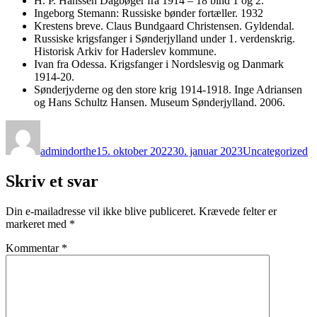
H. P. Hanssen Dagbøger fra 1914 – 18 bind 1 og 2.
Ingeborg Stemann: Russiske bønder fortæller. 1932
Krestens breve. Claus Bundgaard Christensen. Gyldendal.
Russiske krigsfanger i Sønderjylland under 1. verdenskrig.
Historisk Arkiv for Haderslev kommune.
Ivan fra Odessa. Krigsfanger i Nordslesvig og Danmark
1914-20.
Sønderjyderne og den store krig 1914-1918. Inge Adriansen
og Hans Schultz Hansen. Museum Sønderjylland. 2006.
Forfatter
Udgivet
Kategorier
admindorthe
15. oktober 2022
30. januar 2023
Uncategorized
Skriv et svar
Din e-mailadresse vil ikke blive publiceret.
Krævede felter er
markeret med
*
Kommentar
*