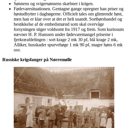
Sønnens og svigersønnens skæbner i krigen.
Fødevaresituationen. Gentagne gange opregner han priser og
høstudbytter i dagbøgerne. Officielt tales om glimrende høst,
men han er klar over at det er helt usandt. Sortbørshandel og
bestikkelse af de embedsmænd som skal overvåge
forsyningen stiger voldsomt fra 1917 og frem. Som kuriosum
nævner H. P. Hanssen under fødevaremangel priserne i
fjerkræafdelingen : sort krage 2 mk 30 pf, blå krage 2 mk,
Alliker, husskader spurvehøge 1 mk 90 pf, magre høns 6 mk
osv.
Russiske krigsfanger på Nørremølle