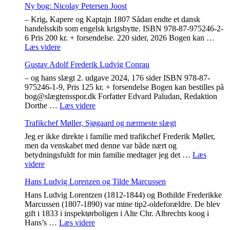
Ny bog: Nicolay Petersen Joost
– Krig, Kapere og Kaptajn 1807 Sådan endte et dansk
handelsskib som engelsk krigsbytte. ISBN 978-87-975246-2-
6 Pris 200 kr. + forsendelse. 220 sider, 2026 Bogen kan …
"Ny
Læs videre
bog:
Gustav Adolf Frederik Ludvig Conrau
Nicolay
Petersen
– og hans slægt 2. udgave 2024, 176 sider ISBN 978-87-
Joost"
975246-1-9, Pris 125 kr. + forsendelse Bogen kan bestilles på
bog@slægtensspor.dk Forfatter Edvard Paludan, Redaktion
"Gustav
Dorthe …
Læs videre
Adolf
Trafikchef Møller, Sjøgaard og nærmeste slægt
Frederik
Ludvig
Jeg er ikke direkte i familie med trafikchef Frederik Møller,
Conrau"
men da venskabet med denne var både nært og
betydningsfuldt for min familie medtager jeg det …
Læs
"Trafikchef
videre
Møller,
Hans Ludvig Lorenzen og Tilde Marcussen
Sjøgaard
og
Hans Ludvig Lorentzen (1812-1844) og Bothilde Frederikke
nærmeste
Marcussen (1807-1890) var mine tip2-oldeforældre. De blev
slægt"
gift i 1833 i inspektørboligen i Alte Chr. Albrechts koog i
"Hans
Hans’s …
Læs videre