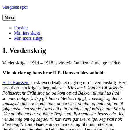
Videre
Slægtens spor
til
indhold
Menu
Forside
Min fars slægt
Min mors slægt
1. Verdenskrig
Verdenskrigen 1914 – 1918 påvirkede familien på mange måder:
Min oldefar og hans bror H.P. Hanssen blev anholdt
H. P. Hanssen
har skrevet detaljeret dagbog om 1. verdenskrig. Heri
beskriver han krigens begyndelse: “
Klokken 9 kom en Bil susende.
Politisergent Grün steg ud og kom op ad Bakken til mit hus (red:
sommerboligen). Jeg gik ham i Møde. Høfligt, undseligt og delvis
undskyldende erklærede han, at jeg var anholdt og bad mig om at
følge med. Jeg sagde Farvel til min Familie, opfordrede min Søn til
ikke at tabe modet og fulgte Betjenten. Børnene var bevægede. Jeg
vendte mig om og sagde: “I kan være ganske rolige. Jeg skal nok
klare mig”
. Han klagede under henvisning til immunitet som
rigsdagsmand og blev løsladt allerede næste dag og fortsætter