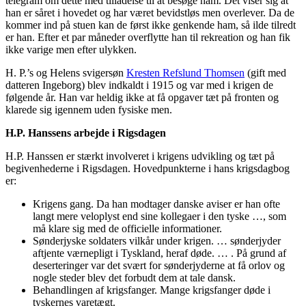
telegram om dette med tilladelse til at besøge ham. Det viser sig at
han er såret i hovedet og har været bevidstløs men overlever. Da de
kommer ind på stuen kan de først ikke genkende ham, så ilde tilredt
er han. Efter et par måneder overflytte han til rekreation og han fik
ikke varige men efter ulykken.
H. P.’s og Helens svigersøn
Kresten Refslund Thomsen
(gift med
datteren Ingeborg) blev indkaldt i 1915 og var med i krigen de
følgende år. Han var heldig ikke at få opgaver tæt på fronten og
klarede sig igennem uden fysiske men.
H.P. Hanssens arbejde i Rigsdagen
H.P. Hanssen er stærkt involveret i krigens udvikling og tæt på
begivenhederne i Rigsdagen. Hovedpunkterne i hans krigsdagbog
er:
Krigens gang. Da han modtager danske aviser er han ofte
langt mere veloplyst end sine kollegaer i den tyske …, som
må klare sig med de officielle informationer.
Sønderjyske soldaters vilkår under krigen. … sønderjyder
aftjente værnepligt i Tyskland, heraf døde. … . På grund af
deserteringer var det svært for sønderjyderne at få orlov og
nogle steder blev det forbudt dem at tale dansk.
Behandlingen af krigsfanger. Mange krigsfanger døde i
tyskernes varetægt.