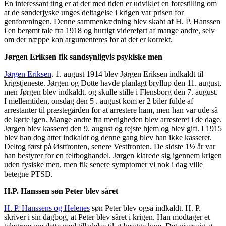
En interessant ting er at der med tiden er udviklet en forestilling om
at de sønderjyske unges deltagelse i krigen var prisen for
genforeningen. Denne sammenkædning blev skabt af H. P. Hanssen
i en berømt tale fra 1918 og hurtigt videreført af mange andre, selv
om der næppe kan argumenteres for at det er korrekt.
Jørgen Eriksen fik sandsynligvis psykiske men
Jørgen Eriksen
. 1. august 1914 blev Jørgen Eriksen indkaldt til
krigstjeneste. Jørgen og Dotte havde planlagt bryllup den 11. august,
men Jørgen blev indkaldt. og skulle stille i Flensborg den 7. august.
I mellemtiden, onsdag den 5 . august kom er 2 biler fulde af
arrestanter til præstegården for at arrestere ham, men han var ude så
de kørte igen. Mange andre fra menigheden blev arresteret i de dage.
Jørgen blev kasseret den 9. august og rejste hjem og blev gift. I 1915
blev han dog atter indkaldt og denne gang blev han ikke kasseret.
Deltog først på Østfronten, senere Vestfronten. De sidste 1½ år var
han bestyrer for en feltboghandel. Jørgen klarede sig igennem krigen
uden fysiske men, men fik senere symptomer vi nok i dag ville
betegne PTSD.
H.P. Hanssen søn Peter blev såret
H. P. Hanssens og Helenes
søn Peter blev også indkaldt. H. P.
skriver i sin dagbog, at Peter blev såret i krigen. Han modtager et