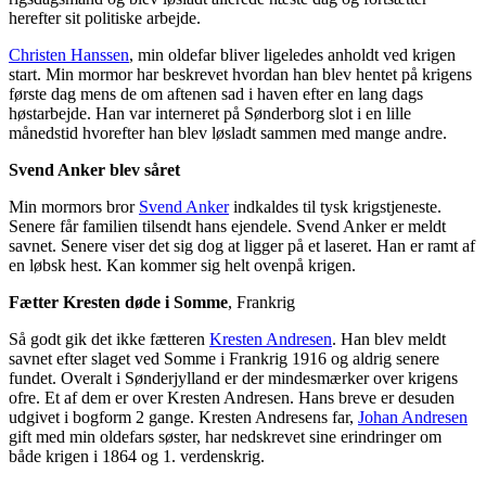
herefter sit politiske arbejde.
Christen Hanssen
, min oldefar bliver ligeledes anholdt ved krigen
start. Min mormor har beskrevet hvordan han blev hentet på krigens
første dag mens de om aftenen sad i haven efter en lang dags
høstarbejde. Han var interneret på Sønderborg slot i en lille
månedstid hvorefter han blev løsladt sammen med mange andre.
Svend Anker blev såret
Min mormors bror
Svend Anker
indkaldes til tysk krigstjeneste.
Senere får familien tilsendt hans ejendele. Svend Anker er meldt
savnet. Senere viser det sig dog at ligger på et laseret. Han er ramt af
en løbsk hest. Kan kommer sig helt ovenpå krigen.
Fætter Kresten døde i Somme
, Frankrig
Så godt gik det ikke fætteren
Kresten Andresen
. Han blev meldt
savnet efter slaget ved Somme i Frankrig 1916 og aldrig senere
fundet. Overalt i Sønderjylland er der mindesmærker over krigens
ofre. Et af dem er over Kresten Andresen. Hans breve er desuden
udgivet i bogform 2 gange. Kresten Andresens far,
Johan Andresen
gift med min oldefars søster, har nedskrevet sine erindringer om
både krigen i 1864 og 1. verdenskrig.